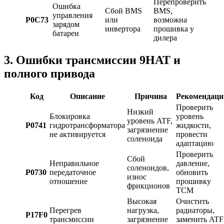
Перепроверить
Ошибка
Сбой BMS
BMS,
управления
P0C73
или
возможна
зарядом
инвертора
прошивка у
батареи
дилера
3. Ошибки трансмиссии 9HAT и
полного привода
Код
Описание
Причина
Рекомендаци
Проверить
Низкий
Блокировка
уровень
уровень ATF,
P0741
гидротрансформатора
жидкости,
загрязнение
не активируется
провести
соленоида
адаптацию
Проверить
Сбой
Неправильное
давление,
соленоидов,
P0730
передаточное
обновить
износ
отношение
прошивку
фрикционов
TCM
Высокая
Очистить
Перегрев
нагрузка,
радиаторы,
P17F0
трансмиссии
загрязнение
заменить ATF