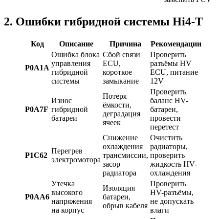
2. Ошибки гибридной системы Hi4-T
Код
Описание
Причина
Рекомендации
Ошибка блока
Сбой связи
Проверить
управления
ECU,
разъёмы HV
P0A1A
гибридной
короткое
ECU, питание
системы
замыкание
12V
Проверить
Потеря
Износ
баланс HV-
ёмкости,
P0A7F
гибридной
батареи,
деградация
батареи
провести
ячеек
перетест
Снижение
Очистить
охлаждения
радиаторы,
Перегрев
P1C62
трансмиссии,
проверить
электромотора
засор
жидкость HV-
радиатора
охлаждения
Утечка
Проверить
Изоляция
высокого
HV-разъёмы,
P0AA6
батареи,
напряжения
не допускать
обрыв кабеля
на корпус
влаги