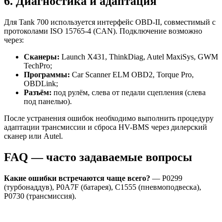
6. Диагностика и адаптация
Для Tank 700 используется интерфейс OBD-II, совместимый с
протоколами ISO 15765-4 (CAN). Подключение возможно
через:
Сканеры:
Launch X431, ThinkDiag, Autel MaxiSys, GWM
TechPro;
Программы:
Car Scanner ELM OBD2, Torque Pro,
OBDLink;
Разъём:
под рулём, слева от педали сцепления (слева
под панелью).
После устранения ошибок необходимо выполнить процедуру
адаптации трансмиссии и сброса HV-BMS через дилерский
сканер или Autel.
FAQ — часто задаваемые вопросы
Какие ошибки встречаются чаще всего?
— P0299
(турбонаддув), P0A7F (батарея), C1555 (пневмоподвеска),
P0730 (трансмиссия).