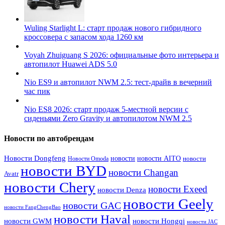
Wuling Starlight L: старт продаж нового гибридного
кроссовера с запасом хода 1260 км
Voyah Zhuiguang S 2026: официальные фото интерьера и
автопилот Huawei ADS 5.0
Nio ES9 и автопилот NWM 2.5: тест-драйв в вечерний
час пик
Nio ES8 2026: старт продаж 5-местной версии с
сиденьями Zero Gravity и автопилотом NWM 2.5
Новости по автобрендам
Новости Dongfeng
новости
новости AITO
Новости Omoda
новости
новости BYD
новости Changan
Avatr
новости Chery
новости Exeed
новости Denza
новости Geely
новости GAC
новости FangChengBao
новости Haval
новости GWM
новости Hongqi
новости JAC