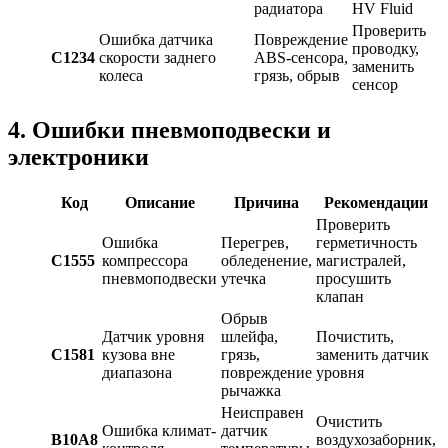
радиатора
HV Fluid
Проверить
Ошибка датчика
Повреждение
проводку,
C1234
скорости заднего
ABS-сенсора,
заменить
колеса
грязь, обрыв
сенсор
4. Ошибки пневмоподвески и
электроники
Код
Описание
Причина
Рекомендации
Проверить
Ошибка
Перегрев,
герметичность
C1555
компрессора
обледенение,
магистралей,
пневмоподвески
утечка
просушить
клапан
Обрыв
Датчик уровня
шлейфа,
Почистить,
C1581
кузова вне
грязь,
заменить датчик
диапазона
повреждение
уровня
рычажка
Неисправен
Очистить
Ошибка климат-
датчик
B10A8
воздухозаборник,