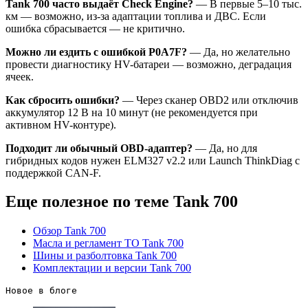
Tank 700 часто выдаёт Check Engine?
— В первые 5–10 тыс.
км — возможно, из-за адаптации топлива и ДВС. Если
ошибка сбрасывается — не критично.
Можно ли ездить с ошибкой P0A7F?
— Да, но желательно
провести диагностику HV-батареи — возможно, деградация
ячеек.
Как сбросить ошибки?
— Через сканер OBD2 или отключив
аккумулятор 12 В на 10 минут (не рекомендуется при
активном HV-контуре).
Подходит ли обычный OBD-адаптер?
— Да, но для
гибридных кодов нужен ELM327 v2.2 или Launch ThinkDiag с
поддержкой CAN-F.
Еще полезное по теме Tank 700
Обзор Tank 700
Масла и регламент ТО Tank 700
Шины и разболтовка Tank 700
Комплектации и версии Tank 700
Новое в блоге 