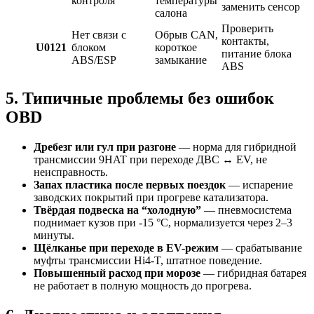
контроля
температуры
заменить сенсор
салона
Проверить
Нет связи с
Обрыв CAN,
контакты,
U0121
блоком
короткое
питание блока
ABS/ESP
замыкание
ABS
5. Типичные проблемы без ошибок
OBD
Дребезг или гул при разгоне
— норма для гибридной
трансмиссии 9HAT при переходе ДВС ↔ EV, не
неисправность.
Запах пластика после первых поездок
— испарение
заводских покрытий при прогреве катализатора.
Твёрдая подвеска на “холодную”
— пневмосистема
поднимает кузов при -15 °C, нормализуется через 2–3
минуты.
Щёлканье при переходе в EV-режим
— срабатывание
муфты трансмиссии Hi4-T, штатное поведение.
Повышенный расход при морозе
— гибридная батарея
не работает в полную мощность до прогрева.