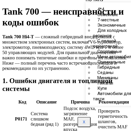
Tank 700 — неисправности и
4*4
Семейные
коды ошибок
7-местные
Экономичные
Для холодных
регионов
Tank 700 Hi4-T
— сложный гибридный внедорожник с
С полной
множеством электронных систем, включая V6-турбомотор,
оцинковкой
электромотор, пневмоподвеску, систему 4WD Hi4-T и более
Спортивные
50 управляющих модулей. Для правильной диагностики
Мини автомоби
важно понимать типичные ошибки и причины их появления.
Премиальные
Ниже — полный перечень часто встречающихся кодов и
Гибридные
рекомендации по их устранению.
Седаны
Минивэны
1. Ошибки двигателя и топливной
Пикапы
системы
Купе
Автомобили дл
такси
Код
Описание
Причина
Рекомендации
Подсос воздуха,
Проверить
Система
загрязнение
герметичность
P0171
слишком
MAF,
шлангов,
X
бедная (ряд 1)
разгерметизация
очистить MAF
впуска