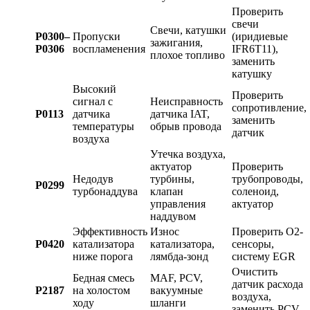
Проверить
свечи
Свечи, катушки
P0300–
Пропуски
(иридиевые
зажигания,
P0306
воспламенения
IFR6T11),
плохое топливо
заменить
катушку
Высокий
Проверить
сигнал с
Неисправность
сопротивление,
P0113
датчика
датчика IAT,
заменить
температуры
обрыв провода
датчик
воздуха
Утечка воздуха,
актуатор
Проверить
Недодув
турбины,
трубопроводы,
P0299
турбонаддува
клапан
соленоид,
управления
актуатор
наддувом
Эффективность
Износ
Проверить O2-
P0420
катализатора
катализатора,
сенсоры,
ниже порога
лямбда-зонд
систему EGR
Очистить
Бедная смесь
MAF, PCV,
датчик расхода
P2187
на холостом
вакуумные
воздуха,
ходу
шланги
заменить PCV