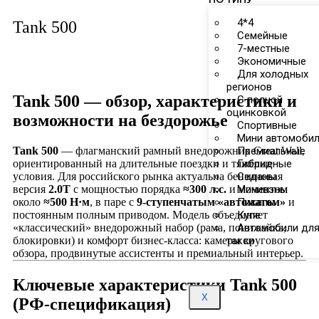
4*4
Tank 500
Семейные
7-местные
Экономичные
Для холодных
регионов
Tank 500 — обзор, характеристики и
С полной
оцинковкой
возможности на бездорожье
Спортивные
Мини автомоби
Tank 500
— флагманский рамный внедорожник Great Wall,
Премиальные
ориентированный на длительные поездки и тяжёлые
Гибридные
условия. Для российского рынка актуальна бензиновая
Седаны
версия
2.0T
с мощностью порядка
≈300 л.с.
и моментом
Минивэны
около
≈500 Н·м
, в паре с
9-ступенчатым «автоматом»
и
Пикапы
постоянным полным приводом. Модель объединяет
Купе
«классический» внедорожный набор (рама, понижайка,
Автомобили дл
блокировки) и комфорт бизнес-класса: камеры кругового
такси
обзора, продвинутые ассистенты и премиальный интерьер.
Ключевые характеристики Tank 500
X
(РФ-спецификация)