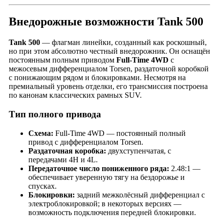
Внедорожные возможности Tank 500
Tank 500
— флагман линейки, созданный как роскошный,
но при этом абсолютно честный внедорожник. Он оснащён
постоянным полным приводом
Full-Time 4WD
с
межосевым дифференциалом Torsen, раздаточной коробкой
с понижающим рядом и блокировками. Несмотря на
премиальный уровень отделки, его трансмиссия построена
по канонам классических рамных SUV.
Тип полного привода
Схема:
Full-Time 4WD — постоянный полный
привод с дифференциалом Torsen.
Раздаточная коробка:
двухступенчатая, с
передачами 4H и 4L.
Передаточное число пониженного ряда:
2.48:1 —
обеспечивает уверенную тягу на бездорожье и
спусках.
Блокировки:
задний межколёсный дифференциал с
электроблокировкой; в некоторых версиях —
возможность подключения передней блокировки.