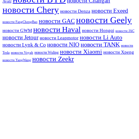
новости Changan
Avatr
новости Chery
новости Exeed
новости Denza
новости Geely
новости GAC
новости FangChengBao
новости Haval
новости GWM
новости Hongqi
новости JAC
новости Li Auto
новости Jetour
новости Leapmotor
новости TANK
новости NIO
новости Lynk & Co
новости
новости Xiaomi
новости Xpeng
новости Wuling
Tesla
новости Voyah
новости Zeekr
новости YangWang