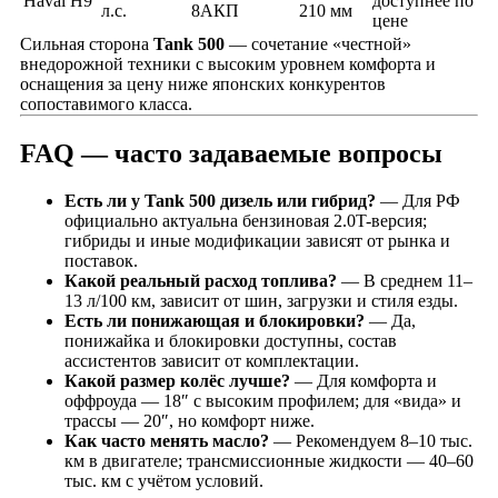
Haval H9
доступнее по
л.с.
8АКП
210 мм
цене
Сильная сторона
Tank 500
— сочетание «честной»
внедорожной техники с высоким уровнем комфорта и
оснащения за цену ниже японских конкурентов
сопоставимого класса.
FAQ — часто задаваемые вопросы
Есть ли у Tank 500 дизель или гибрид?
— Для РФ
официально актуальна бензиновая 2.0T-версия;
гибриды и иные модификации зависят от рынка и
поставок.
Какой реальный расход топлива?
— В среднем 11–
13 л/100 км, зависит от шин, загрузки и стиля езды.
Есть ли понижающая и блокировки?
— Да,
понижайка и блокировки доступны, состав
ассистентов зависит от комплектации.
Какой размер колёс лучше?
— Для комфорта и
оффроуда — 18″ с высоким профилем; для «вида» и
трассы — 20″, но комфорт ниже.
Как часто менять масло?
— Рекомендуем 8–10 тыс.
км в двигателе; трансмиссионные жидкости — 40–60
тыс. км с учётом условий.