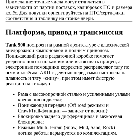
Примечание: точные числа могут отличаться в
зависимости от партии поставок, калибровок ПО и размера
колёс. Для покупки ориентируйтесь на ПТС/сертификат
соответствия и табличку на стойке двери.
Платформа, привод и трансмиссия
Tank 500
построен на рамной архитектуре с классической
внедорожной компоновкой и полным приводом.
Понижающий ряд в раздаточной коробке помогает
уверенно ползти по камням или вытягивать прицеп, а
электронные помощники корректно распределяют тягу по
осям и колёсам. АКП с девятью передачами настроена на
плавность и тягу «снизу», при этом имеет быструю
реакцию на кик-даун.
Рама с высокопрочной сталью и усиленными узлами
крепления подвески;
Понижающая передача (Off-road режимы и
Crawl/Trail-функции — зависят от версии);
Блокировка заднего дифференциала и межосевая
блокировка;
Режимы Multi-Terrain (Snow, Mud, Sand, Rock) —
логика работы варьируется по комплектациям.