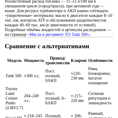
Реалистичный расход топлива — 11–13 л/100 км в
смешанном цикле (город/трасса), при активной езде —
выше. Для ресурса турбомотора и АКП важно соблюдать
«укороченные» интервалы: масло в двигателе каждые 8–10
тыс. км, контроль ATF и обслуживание раздатки/мостов
каждые 40–60 тыс. км (в зависимости от условий).
Подробные объёмы жидкостей и артикулы расходников —
на странице
«Масла и регламент ТО Tank 500»
.
Сравнение с альтернативами
Привод/
Модель
Мощность
Клиренс
Особенности
трансмиссия
Рама,
Пост.
≈220–
блокировки,
Tank 500
≈300 л.с.
полный,
230 мм
богатое
9АКП
оснащение
Toyota
Land
Пост.
Сильная
204–249
≈ 215–
Cruiser
полный, 6–
репутация и
л.с.
220 мм
Prado
8АКП
ликвидность
(2.8D/2.7)
Рамный,
≈ 218–245
Полный,
≈ 206–