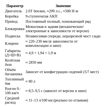
Параметр
Значение
Двигатель
2.0T бензин, ≈299 л.с., ≈500 Н·м
Коробка
9-ступенчатая АКП
Привод
Постоянный полный, понижающий ряд
Межосевая и задняя (механические/
Блокировки
электронные в зависимости от версии)
Подвеска
Независимая спереди, неразрезной мост сзади
≈ 220–230 мм (в зависимости от
Клиренс
комплектации и шин)
Габариты
≈ 4,9 × 1,94 × 1,9 м
(Д×Ш×В)
Колёсная
≈ 2850 мм
база
Объём
Зависит от конфигурации сидений (5/7 мест)
багажника
Топливный
≈ 80 л
бак
Разгон 0–
≈ 8,5–9,5 с (зависит от версии и шин)
100 км/ч
Средний
≈ 11–13 л/100 км (реально по отзывам)
расход