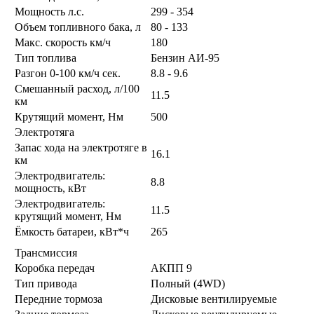
Мощность л.с.
299 - 354
Объем топливного бака, л
80 - 133
Макс. скорость км/ч
180
Тип топлива
Бензин АИ-95
Разгон 0-100 км/ч сек.
8.8 - 9.6
Смешанный расход, л/100
11.5
км
Крутящий момент, Нм
500
Электротяга
Запас хода на электротяге в
16.1
км
Электродвигатель:
8.8
мощность, кВт
Электродвигатель:
11.5
крутящий момент, Нм
Ёмкость батареи, кВт*ч
265
Трансмиссия
Коробка передач
АКПП 9
Тип привода
Полный (4WD)
Передние тормоза
Дисковые вентилируемые