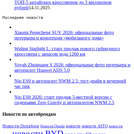
ТОП-5 китайских кроссоверов до 3 миллионов
рублей
14.11.2025
Последние новости 
Xiaomi Pengcheng SUV 2026: официальные фото
интерьера и концепция «мобильного дома»
Wuling Starlight L: старт продаж нового гибридного
кроссовера с запасом хода 1260 км
Voyah Zhuiguang S 2026: официальные фото интерьера и
автопилот Huawei ADS 5.0
Nio ES9 и автопилот NWM 2.5: тест-драйв в вечерний
час пик
Nio ES8 2026: старт продаж 5-местной версии с
сиденьями Zero Gravity и автопилотом NWM 2.5
Новости по автобрендам
Новости Dongfeng
новости
новости AITO
Новости Omoda
новости
новости BYD