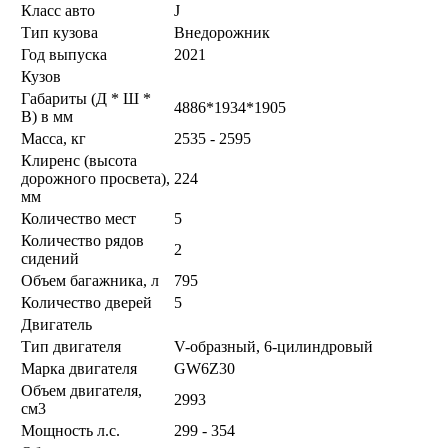
Класс авто
J
Тип кузова
Внедорожник
Год выпуска
2021
Кузов
Габариты (Д * Ш *
4886*1934*1905
В) в мм
Масса, кг
2535 - 2595
Клиренс (высота
дорожного просвета),
224
мм
Количество мест
5
Количество рядов
2
сидений
Объем багажника, л
795
Количество дверей
5
Двигатель
Тип двигателя
V-образный, 6-цилиндровый
Марка двигателя
GW6Z30
Объем двигателя,
2993
см3
Мощность л.с.
299 - 354