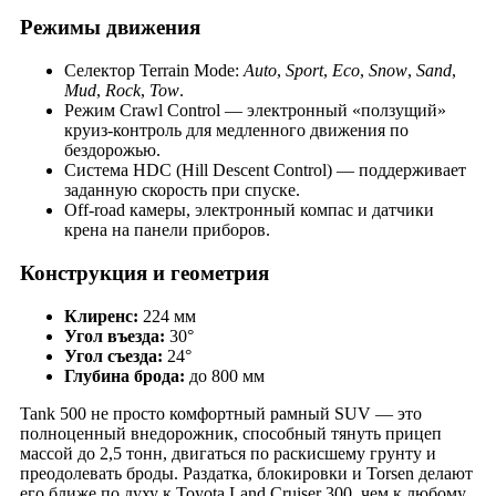
Режимы движения
Селектор Terrain Mode:
Auto
,
Sport
,
Eco
,
Snow
,
Sand
,
Mud
,
Rock
,
Tow
.
Режим Crawl Control — электронный «ползущий»
круиз-контроль для медленного движения по
бездорожью.
Система HDC (Hill Descent Control) — поддерживает
заданную скорость при спуске.
Off-road камеры, электронный компас и датчики
крена на панели приборов.
Конструкция и геометрия
Клиренс:
224 мм
Угол въезда:
30°
Угол съезда:
24°
Глубина брода:
до 800 мм
Tank 500 не просто комфортный рамный SUV — это
полноценный внедорожник, способный тянуть прицеп
массой до 2,5 тонн, двигаться по раскисшему грунту и
преодолевать броды. Раздатка, блокировки и Torsen делают
его ближе по духу к Toyota Land Cruiser 300, чем к любому