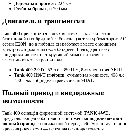
Дорожный просвет:
224 мм
Глубина брода:
до 700 мм
Двигатель и трансмиссия
Tank 400 предлагается в двух версиях — классической
бензиновой и гибридной. Обе оснащаются турбомотором 2.0T
серии E20N, но в гибриде он работает вместе с мощным
электромотором и тяговой батареей. Благодаря этому
внедорожник сочетает крутящий момент дизеля и
эластичность электропривода.
Tank 400 2.0T:
252 л.с., 380 Н·м, 8-ступенчатая АКПП.
Tank 400 Hi4-T (гибрид):
суммарная мощность 408 л.с.,
750 Н·м, гибридная трансмиссия 9HAT.
Полный привод и внедорожные
возможности
Tank 400 оснащён фирменной системой
TANK 4WD
,
представляющей собой настоящий
жёстко подключаемый
полный привод
с понижающей передачей. Это не муфта и не
кроссоверная схема — передняя ось подключается