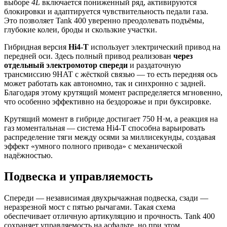
выборе
4L
включается пониженный ряд, активируются
блокировки и адаптируется чувствительность педали газа.
Это позволяет Tank 400 уверенно преодолевать подъёмы,
глубокие колеи, броды и скользкие участки.
Гибридная версия
Hi4-T
использует электрический привод на
передней оси. Здесь полный привод реализован
через
отдельный электромотор спереди
и раздаточную
трансмиссию 9HAT с жёсткой связью — то есть передняя ось
может работать как автономно, так и синхронно с задней.
Благодаря этому крутящий момент распределяется мгновенно,
что особенно эффективно на бездорожье и при буксировке.
Крутящий момент в гибриде достигает 750 Н·м, а реакция на
газ моментальная — система Hi4-T способна варьировать
распределение тяги между осями за миллисекунды, создавая
эффект «умного полного привода» с механической
надёжностью.
Подвеска и управляемость
Спереди — независимая двухрычажная подвеска, сзади —
неразрезной мост с пятью рычагами. Такая схема
обеспечивает отличную артикуляцию и прочность. Tank 400
сохраняет управляемость на асфальте, но при этом