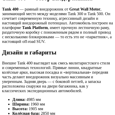
Tank 400
— рамный внедорожник от
Great Wall Motor
,
занимающий место между моделями Tank 300 и Tank 500. Он
сочетает современную технику, агрессивный дизайн и
настоящий внедорожный потенциал. Автомобиль построен на
платформе
Tank Platform
, имеет прочную лестничную раму,
раздаточную коробку с пониженным рядом и полный привод
с несколькими блокировками — то есть это не «паркетник», а
настоящий off-road SUV.
Дизайн и габариты
Внешне Tank 400 выглядит как смесь милитаристского стиля
и современных технологий. Прямые линии, квадратные
колёсные арки, высокая посадка и «вертикальная» передняя
часть делают внедорожник визуально массивным и
уверенным. Задняя дверь — с боковой петлей, а запаска
расположена снаружи на двери багажника, как у
классических экспедиционных автомобилей.
Длина:
4985 мм
Ширина:
1960 мм
Высота:
1905 мм
Колёсная база:
2850 мм