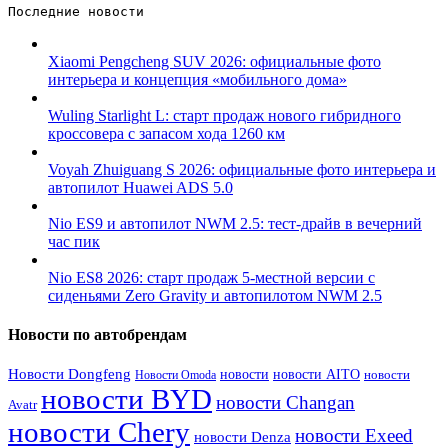
Последние новости 
Xiaomi Pengcheng SUV 2026: официальные фото
интерьера и концепция «мобильного дома»
Wuling Starlight L: старт продаж нового гибридного
кроссовера с запасом хода 1260 км
Voyah Zhuiguang S 2026: официальные фото интерьера и
автопилот Huawei ADS 5.0
Nio ES9 и автопилот NWM 2.5: тест-драйв в вечерний
час пик
Nio ES8 2026: старт продаж 5-местной версии с
сиденьями Zero Gravity и автопилотом NWM 2.5
Новости по автобрендам
Новости Dongfeng
новости
новости AITO
Новости Omoda
новости
новости BYD
новости Changan
Avatr
новости Chery
новости Exeed
новости Denza