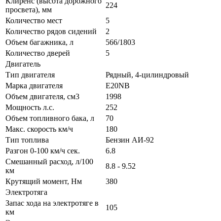
Клиренс (высота дорожного
224
просвета), мм
Количество мест
5
Количество рядов сидений
2
Объем багажника, л
566/1803
Количество дверей
5
Двигатель
Тип двигателя
Рядный, 4-цилиндровый
Марка двигателя
E20NB
Объем двигателя, см3
1998
Мощность л.с.
252
Объем топливного бака, л
70
Макс. скорость км/ч
180
Тип топлива
Бензин АИ-92
Разгон 0-100 км/ч сек.
6.8
Смешанный расход, л/100
8.8 - 9.52
км
Крутящий момент, Нм
380
Электротяга
Запас хода на электротяге в
105
км