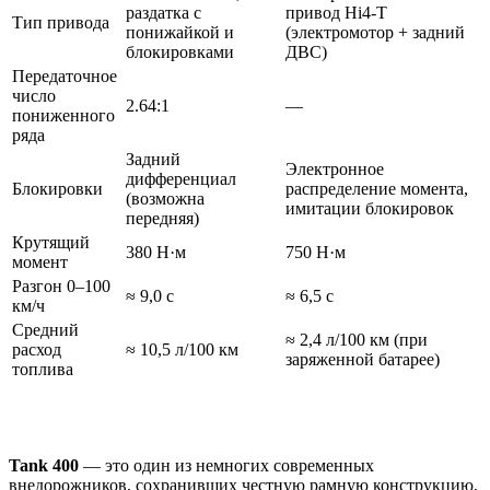
раздатка с
привод Hi4-T
Тип привода
понижайкой и
(электромотор + задний
блокировками
ДВС)
Передаточное
число
2.64:1
—
пониженного
ряда
Задний
Электронное
дифференциал
Блокировки
распределение момента,
(возможна
имитации блокировок
передняя)
Крутящий
380 Н·м
750 Н·м
момент
Разгон 0–100
≈ 9,0 с
≈ 6,5 с
км/ч
Средний
≈ 2,4 л/100 км (при
расход
≈ 10,5 л/100 км
заряженной батарее)
топлива
Tank 400
— это один из немногих современных
внедорожников, сохранивших честную рамную конструкцию,