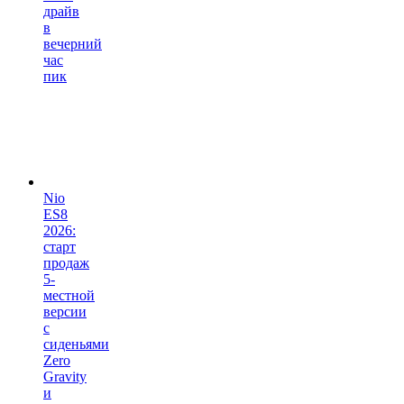
драйв
в
вечерний
час
пик
Nio
ES8
2026:
старт
продаж
5-
местной
версии
с
сиденьями
Zero
Gravity
и