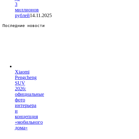
3
миллионов
рублей
14.11.2025
Последние новости 
Xiaomi
Pengcheng
SUV
2026:
официальные
фото
интерьера
и
концепция
«мобильного
дома»