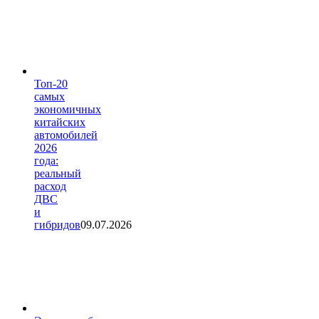
Топ-20
самых
экономичных
китайских
автомобилей
2026
года:
реальный
расход
ДВС
и
гибридов
09.07.2026