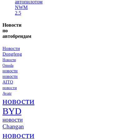
автопилотом
NWM
2.5
Новости
по
автобрендам
Новости
Dongfeng
Новости
Omoda
новости
новости
AITO
новости
Avatr
новости
BYD
новости
Changan
новости