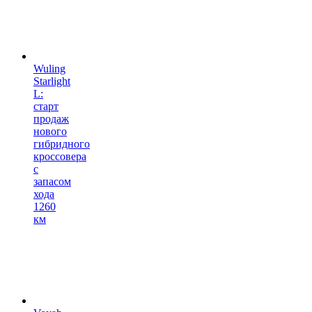
Wuling
Starlight
L:
старт
продаж
нового
гибридного
кроссовера
с
запасом
хода
1260
км