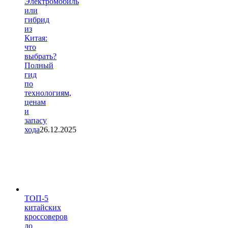
Электромобиль
или
гибрид
из
Китая:
что
выбрать?
Полный
гид
по
технологиям,
ценам
и
запасу
хода
26.12.2025
ТОП-5
китайских
кроссоверов
до