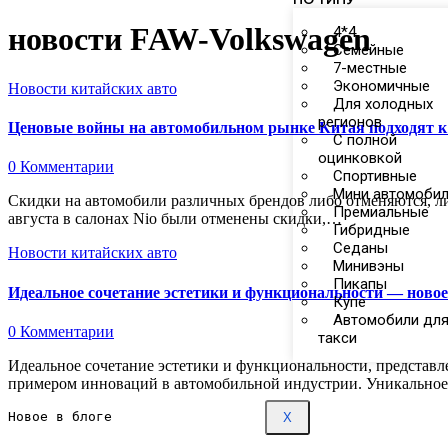
новости FAW-Volkswagen
4*4
Семейные
7-местные
Экономичные
Новости китайских авто
Для холодных
регионов
Ценовые войны на автомобильном рынке Китая подходят к
С полной
оцинковкой
0 Комментарии
Спортивные
Мини автомоби
Скидки на автомобили различных брендов либо отменяются, либо значительно сокращаются, что началось ещё в июле. Об этом сообщает IT Home. Так, с 11
Премиальные
августа в салонах Nio были отменены скидки,…
Гибридные
Седаны
Новости китайских авто
Минивэны
Пикапы
Идеальное сочетание эстетики и функциональности — новое
Купе
Автомобили дл
0 Комментарии
такси
Идеальное сочетание эстетики и функциональности, представленное в новом поколении дизайна Magotan от FAW-Volkswagen, является превосходным
примером инноваций в автомобильной индустрии. Уникальное 
Новое в блоге 
X