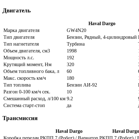
Двигатель
Haval Dargo
Марка двигателя
GW4N20
Тип двигателя
Бензин, Рядный, 4-цилиндровый
Тип нагнетателя
Турбина
Объем двигателя, см3
1998
Мощность л.с.
192
Крутящий момент, Нм
320
Объем топливного бака, л
60
Макс. скорость км/ч
180
Тип топлива
Бензин АИ-92
Разгон 0-100 км/ч сек.
10
Смешанный расход, л/100 км
9.2
Система старт-стоп
да
Трансмиссия
Haval Dargo
Haval Darg
Коробка передач
РКПП 7 (Робот) / Вариатор
РКПП 7 (Робот) / 