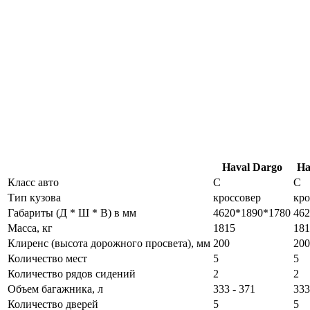
Haval Dargo
Ha
Класс авто
C
C
Тип кузова
кроссовер
кро
Габариты (Д * Ш * В) в мм
4620*1890*1780
462
Масса, кг
1815
181
Клиренс (высота дорожного просвета), мм
200
200
Количество мест
5
5
Количество рядов сидений
2
2
Объем багажника, л
333 - 371
333
Количество дверей
5
5