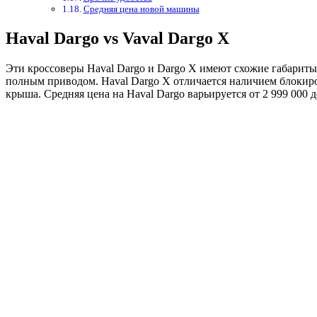
Средняя цена новой машины
Haval Dargo vs Vaval Dargo X
Эти кроссоверы Haval Dargo и Dargo X имеют схожие габариты и технические характеристики. Оба автомобиля оснащены 2.0-литровым турбированным двигателем мощностью 192 л.с. и
полным приводом. Haval Dargo X отличается наличием блокир
крыша. Средняя цена на Haval Dargo варьируется от 2 999 000 до