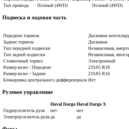
Тип привода
Полный (4WD)
Полный (4WD)
Подвеска и ходовая часть
Передние тормоза
Дисковые вентилир
Задние тормоза
Дисковые
Тип передней подвески
Независимая, аморт
Тип задней подвески
Независимая, мног
Стояночный тормоз
Электронный
Размер колес / Передние
235/65 R18
Размер колес / Задние
235/65 R18
Блокировка центрального дифференциала
Нет
Рулевое управление
Haval Dargo
Haval Dargo X
Гидроусилитель руля
нет
нет
Электроусилитель руля
да
да
Фары