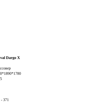
val Dargo X
ссовер
0*1890*1780
5
 - 371