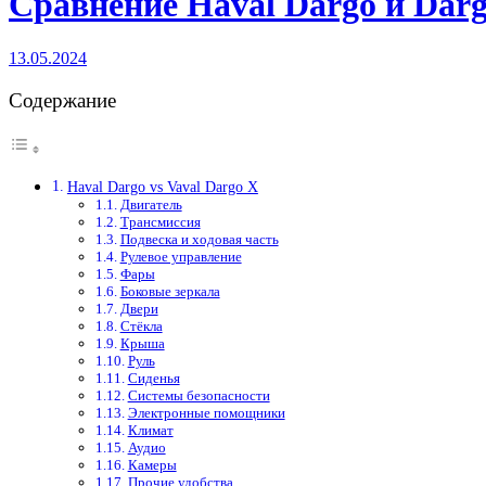
Сравнение Haval Dargo и Dar
13.05.2024
Содержание
Haval Dargo vs Vaval Dargo X
Двигатель
Трансмиссия
Подвеска и ходовая часть
Рулевое управление
Фары
Боковые зеркала
Двери
Стёкла
Крыша
Руль
Сиденья
Системы безопасности
Электронные помощники
Климат
Аудио
Камеры
Прочие удобства