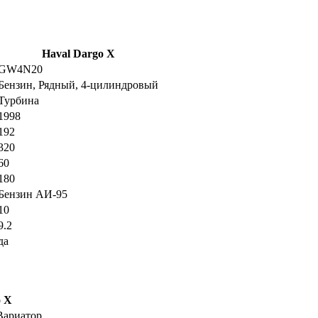
Haval Dargo X
GW4N20
Бензин, Рядный, 4-цилиндровый
Турбина
1998
192
320
60
180
Бензин АИ-95
10
9.2
да
o X
Вариатор