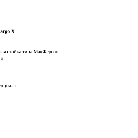
argo X
ная стойка типа МакФерсон
ая
енциала