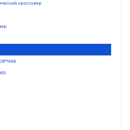
ический кроссовер
вер
08*1696
955