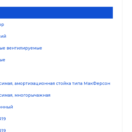
ор
ний
ые вентилируемые
ые
симая, амортизационная стойка типа МакФерсон
симая, многорычажная
онный
R19
R19