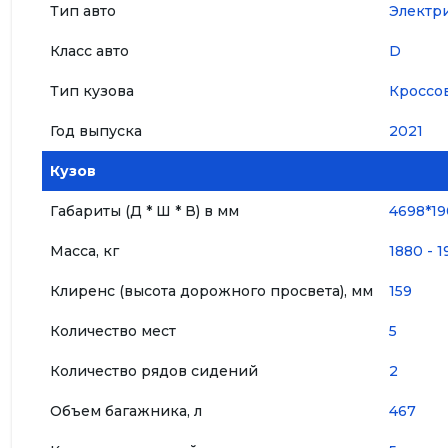
Тип авто
Электр
Класс авто
D
Тип кузова
Кроссо
Год выпуска
2021
Кузов
Габариты (Д * Ш * В) в мм
4698*19
Масса, кг
1880 - 1
Клиренс (высота дорожного просвета), мм
159
Количество мест
5
Количество рядов сидений
2
Объем багажника, л
467