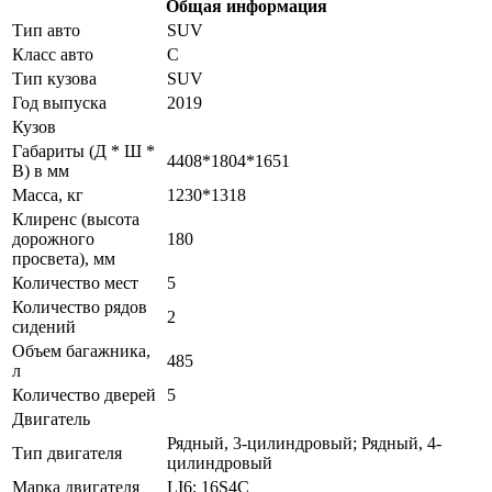
Общая информация
Тип авто
SUV
Класс авто
C
Тип кузова
SUV
Год выпуска
2019
Кузов
Габариты (Д * Ш *
4408*1804*1651
В) в мм
Масса, кг
1230*1318
Клиренс (высота
дорожного
180
просвета), мм
Количество мест
5
Количество рядов
2
сидений
Объем багажника,
485
л
Количество дверей
5
Двигатель
Рядный, 3-цилиндровый; Рядный, 4-
Тип двигателя
цилиндровый
Марка двигателя
LI6; 16S4C