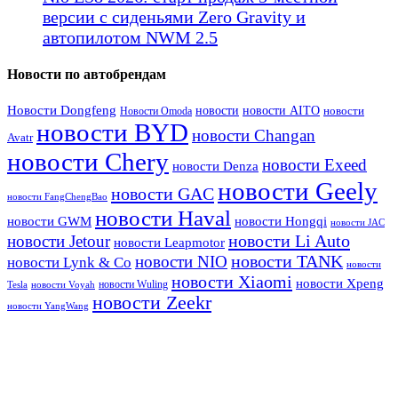
версии с сиденьями Zero Gravity и
автопилотом NWM 2.5
Новости по автобрендам
Новости Dongfeng
новости
новости AITO
Новости Omoda
новости
новости BYD
новости Changan
Avatr
новости Chery
новости Exeed
новости Denza
новости Geely
новости GAC
новости FangChengBao
новости Haval
новости GWM
новости Hongqi
новости JAC
новости Li Auto
новости Jetour
новости Leapmotor
новости TANK
новости NIO
новости Lynk & Co
новости
новости Xiaomi
новости Xpeng
новости Wuling
Tesla
новости Voyah
новости Zeekr
новости YangWang