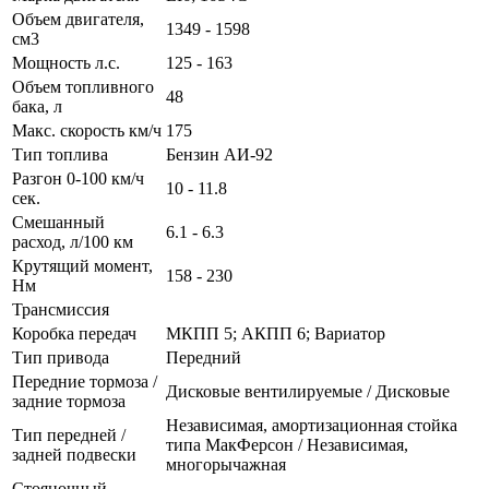
Объем двигателя,
1349 - 1598
см3
Мощность л.с.
125 - 163
Объем топливного
48
бака, л
Макс. скорость км/ч
175
Тип топлива
Бензин АИ-92
Разгон 0-100 км/ч
10 - 11.8
сек.
Смешанный
6.1 - 6.3
расход, л/100 км
Крутящий момент,
158 - 230
Нм
Трансмиссия
Коробка передач
МКПП 5; АКПП 6; Вариатор
Тип привода
Передний
Передние тормоза /
Дисковые вентилируемые / Дисковые
задние тормоза
Независимая, амортизационная стойка
Тип передней /
типа МакФерсон / Независимая,
задней подвески
многорычажная
Стояночный