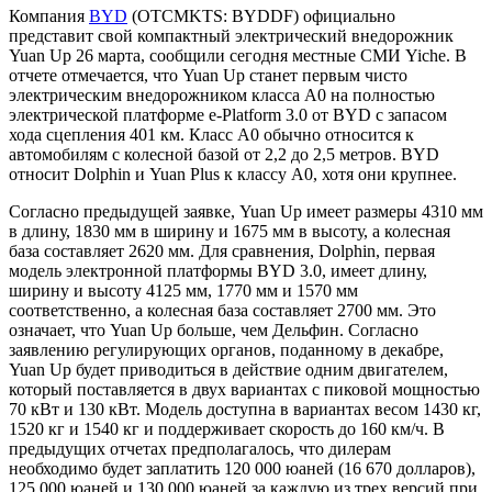
Компания
BYD
(OTCMKTS: BYDDF) официально
представит свой компактный электрический внедорожник
Yuan Up 26 марта, сообщили сегодня местные СМИ Yiche. В
отчете отмечается, что Yuan Up станет первым чисто
электрическим внедорожником класса A0 на полностью
электрической платформе e-Platform 3.0 от BYD с запасом
хода сцепления 401 км. Класс A0 обычно относится к
автомобилям с колесной базой от 2,2 до 2,5 метров. BYD
относит Dolphin и Yuan Plus к классу A0, хотя они крупнее.
Согласно предыдущей заявке, Yuan Up имеет размеры 4310 мм
в длину, 1830 мм в ширину и 1675 мм в высоту, а колесная
база составляет 2620 мм. Для сравнения, Dolphin, первая
модель электронной платформы BYD 3.0, имеет длину,
ширину и высоту 4125 мм, 1770 мм и 1570 мм
соответственно, а колесная база составляет 2700 мм. Это
означает, что Yuan Up больше, чем Дельфин. Согласно
заявлению регулирующих органов, поданному в декабре,
Yuan Up будет приводиться в действие одним двигателем,
который поставляется в двух вариантах с пиковой мощностью
70 кВт и 130 кВт. Модель доступна в вариантах весом 1430 кг,
1520 кг и 1540 кг и поддерживает скорость до 160 км/ч. В
предыдущих отчетах предполагалось, что дилерам
необходимо будет заплатить 120 000 юаней (16 670 долларов),
125 000 юаней и 130 000 юаней за каждую из трех версий при