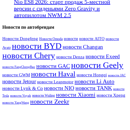
Nio ES8 2026: старт продаж 5-местной
версии с сиденьями Zero Gravity и
автопилотом NWM 2.5
Новости по автобрендам
Новости Dongfeng
новости
новости AITO
Новости Omoda
новости
новости BYD
новости Changan
Avatr
новости Chery
новости Exeed
новости Denza
новости Geely
новости GAC
новости FangChengBao
новости Haval
новости GWM
новости Hongqi
новости JAC
новости Li Auto
новости Jetour
новости Leapmotor
новости TANK
новости NIO
новости Lynk & Co
новости
новости Xiaomi
новости Xpeng
новости Wuling
Tesla
новости Voyah
новости Zeekr
новости YangWang