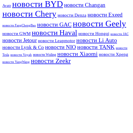
новости BYD
новости Changan
Avatr
новости Chery
новости Exeed
новости Denza
новости Geely
новости GAC
новости FangChengBao
новости Haval
новости GWM
новости Hongqi
новости JAC
новости Li Auto
новости Jetour
новости Leapmotor
новости TANK
новости NIO
новости Lynk & Co
новости
новости Xiaomi
новости Xpeng
новости Wuling
Tesla
новости Voyah
новости Zeekr
новости YangWang