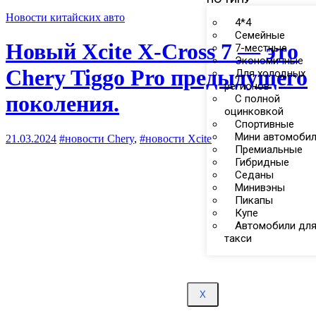
Новости китайских авто
4*4
Семейные
Новый Xcite X-Cross 7 — это
7-местные
Экономичные
Chery Tiggo Pro предыдущего
Для холодных
регионов
поколения.
С полной
оцинковкой
Спортивные
Мини автомоби
21.03.2024
#новости Chery
,
#новости Xcite
Премиальные
Гибридные
Седаны
Минивэны
Пикапы
Купе
Автомобили дл
такси
X