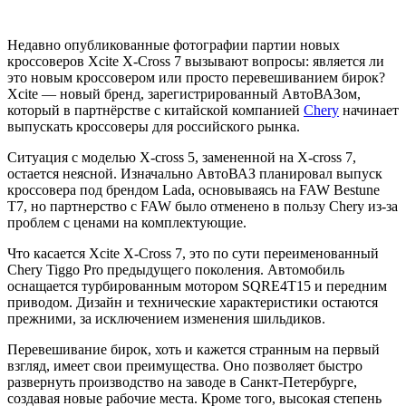
Недавно опубликованные фотографии партии новых
кроссоверов Xcite X-Cross 7 вызывают вопросы: является ли
это новым кроссовером или просто перевешиванием бирок?
Xcite — новый бренд, зарегистрированный АвтоВАЗом,
который в партнёрстве с китайской компанией
Chery
начинает
выпускать кроссоверы для российского рынка.
Ситуация с моделью X-cross 5, замененной на X-cross 7,
остается неясной. Изначально АвтоВАЗ планировал выпуск
кроссовера под брендом Lada, основываясь на FAW Bestune
T7, но партнерство с FAW было отменено в пользу Chery из-за
проблем с ценами на комплектующие.
Что касается Xcite X-Cross 7, это по сути переименованный
Chery Tiggo Pro предыдущего поколения. Автомобиль
оснащается турбированным мотором SQRE4T15 и передним
приводом. Дизайн и технические характеристики остаются
прежними, за исключением изменения шильдиков.
Перевешивание бирок, хоть и кажется странным на первый
взгляд, имеет свои преимущества. Оно позволяет быстро
развернуть производство на заводе в Санкт-Петербурге,
создавая новые рабочие места. Кроме того, высокая степень