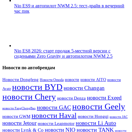
Nio ES9 и автопилот NWM 2.5: тест-драйв в вечерний
час пик
Nio ES8 2026: старт продаж 5-местной версии с
сиденьями Zero Gravity и автопилотом NWM 2.5
Новости по автобрендам
Новости Dongfeng
новости
новости AITO
Новости Omoda
новости
новости BYD
новости Changan
Avatr
новости Chery
новости Exeed
новости Denza
новости Geely
новости GAC
новости FangChengBao
новости Haval
новости GWM
новости Hongqi
новости JAC
новости Li Auto
новости Jetour
новости Leapmotor
новости TANK
новости NIO
новости Lynk & Co
новости