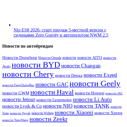
Nio ES8 2026: старт продаж 5-местной версии с
сиденьями Zero Gravity и автопилотом NWM 2.5
Новости по автобрендам
Новости Dongfeng
новости
новости AITO
Новости Omoda
новости
новости BYD
новости Changan
Avatr
новости Chery
новости Exeed
новости Denza
новости Geely
новости GAC
новости FangChengBao
новости Haval
новости GWM
новости Hongqi
новости JAC
новости Li Auto
новости Jetour
новости Leapmotor
новости TANK
новости NIO
новости Lynk & Co
новости
новости Xiaomi
новости Xpeng
новости Wuling
Tesla
новости Voyah
новости Zeekr
новости YangWang