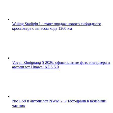
Wuling Starlight L: старт продаж нового гибридного
кроссовера с запасом хода 1260 км
Voyah Zhuiguang S 2026: официальные фото интерьера и
автопилот Huawei ADS 5.0
Nio ES9 и автопилот NWM 2.5: тест-драйв в вечерний
час пик