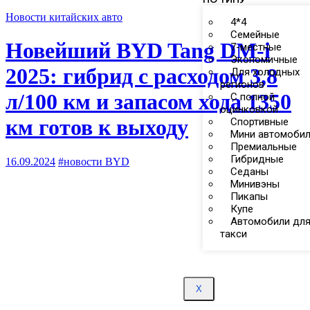
Новости китайских авто
4*4
Семейные
Новейший BYD Tang DM-i
7-местные
Экономичные
2025: гибрид с расходом 3,8
Для холодных
регионов
л/100 км и запасом хода 1350
С полной
оцинковкой
км готов к выходу
Спортивные
Мини автомоби
Премиальные
Гибридные
16.09.2024
#новости BYD
Седаны
Минивэны
Пикапы
Купе
Автомобили дл
такси
X