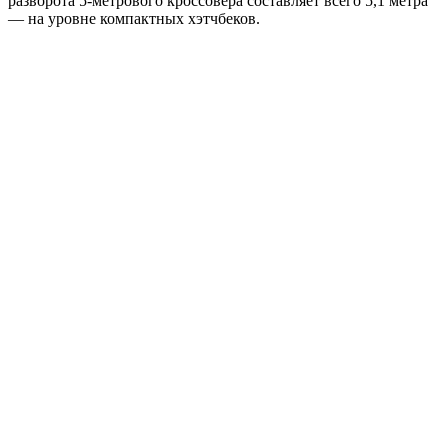
разворота 5-метрового кроссовера составляет всего 5,1 метра
— на уровне компактных хэтчбеков.