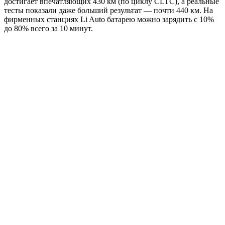
достигает впечатляющих 430 км (по циклу CLTC), а реальные
тесты показали даже больший результат — почти 440 км. На
фирменных станциях Li Auto батарею можно зарядить с 10%
до 80% всего за 10 минут.