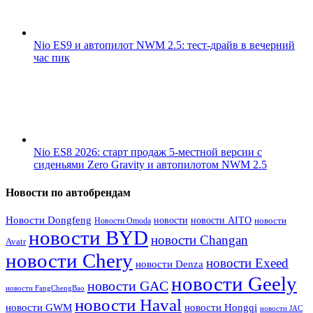
Nio ES9 и автопилот NWM 2.5: тест-драйв в вечерний
час пик
Nio ES8 2026: старт продаж 5-местной версии с
сиденьями Zero Gravity и автопилотом NWM 2.5
Новости по автобрендам
Новости Dongfeng
новости
новости AITO
Новости Omoda
новости
новости BYD
новости Changan
Avatr
новости Chery
новости Exeed
новости Denza
новости Geely
новости GAC
новости FangChengBao
новости Haval
новости GWM
новости Hongqi
новости JAC