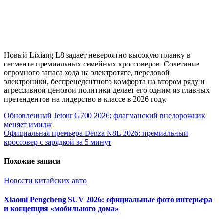
Новый Lixiang L8 задает невероятно высокую планку в
сегменте премиальных семейных кроссоверов. Сочетание
огромного запаса хода на электротяге, передовой
электроники, беспрецедентного комфорта на втором ряду и
агрессивной ценовой политики делает его одним из главных
претендентов на лидерство в классе в 2026 году.
Навигация
Обновленный Jetour G700 2026: флагманский внедорожник
меняет имидж
по
Официальная премьера Denza N8L 2026: премиальный
записям
кроссовер с зарядкой за 5 минут
Похожие записи
Новости китайских авто
Xiaomi Pengcheng SUV 2026: официальные фото интерьера
и концепция «мобильного дома»