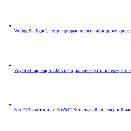
Wuling Starlight L: старт продаж нового гибридного кросс
Voyah Zhuiguang S 2026: официальные фото интерьера и 
Nio ES9 и автопилот NWM 2.5: тест-драйв в вечерний ча