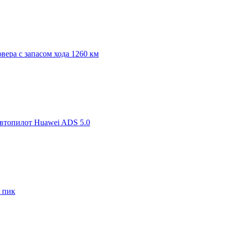
овера с запасом хода 1260 км
автопилот Huawei ADS 5.0
с пик