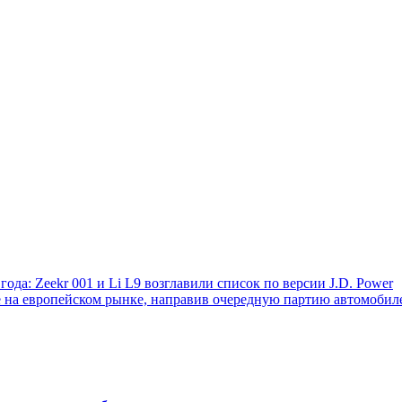
да: Zeekr 001 и Li L9 возглавили список по версии J.D. Power
 на европейском рынке, направив очередную партию автомобил