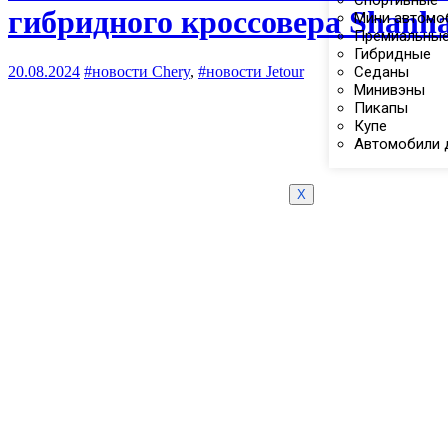
Спортивные
гибридного кроссовера Shanha
Мини автомо
Премиальны
Гибридные
20.08.2024
#новости Chery
,
#новости Jetour
Седаны
Минивэны
Пикапы
Купе
Автомобили 
X