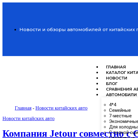
Новости и обзоры автомобилей от китайских
ГЛАВНАЯ
КАТАЛОГ КИТ
НОВОСТИ
БЛОГ
СРАВНЕНИЯ А
АВТОМОБИЛИ 
4*4
Главная
-
Новости китайских авто
Семейные
7-местные
Новости китайских авто
Экономичны
Для холодны
Компания Jetour совместно с
С полной оц