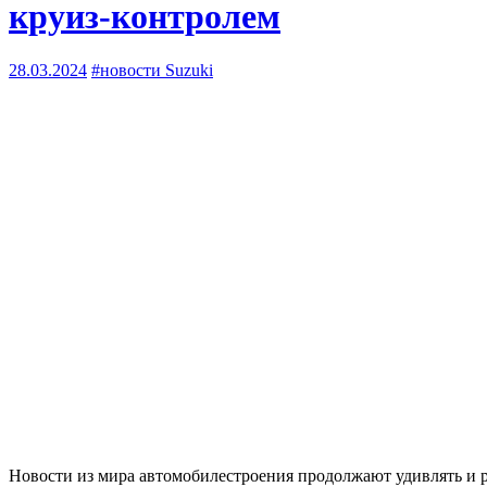
круиз-контролем
28.03.2024
#новости Suzuki
Новости из мира автомобилестроения продолжают удивлять и радовать автолюбителей по всему миру. Недавно стало известно, что «Китайский Suzuki Jimny» — популярный внедорожник,