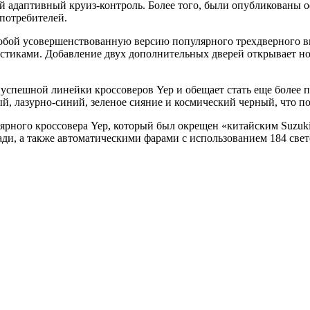
 адаптивный круиз-контроль. Более того, были опубликованы о
 потребителей.
собой усовершенствованную версию популярного трехдверного в
тиками. Добавление двух дополнительных дверей открывает нов
 успешной линейки кроссоверов Yep и обещает стать еще более п
ый, лазурно-синий, зеленое сияние и космический черный, что 
ярного кроссовера Yep, который был окрещен «китайским Suzuki
ади, а также автоматическими фарами с использованием 184 све