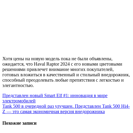
Хотя цены на новую модель пока не были объявлены,
ожидается, что Haval Raptor 2024 с его новыми цветовыми
решениями привлечет внимание многих покупателей,
готовых вложиться в качественный и стильный внедорожник,
способный преодолевать любые препятствия с легкостью и
элегантностью.
Представлен новый Smart Elf #1: инновация в мире
электромобилей
Tank 500 в очередной раз улучшен. Представлен Tank 500 Hi4-
Z — это самая экономичная версия внедорожника
Похожие записи