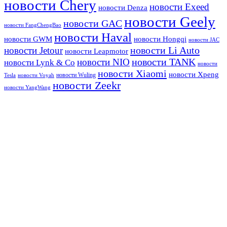
новости Chery
новости Exeed
новости Denza
новости Geely
новости GAC
новости FangChengBao
новости Haval
новости GWM
новости Hongqi
новости JAC
новости Li Auto
новости Jetour
новости Leapmotor
новости TANK
новости NIO
новости Lynk & Co
новости
новости Xiaomi
новости Xpeng
новости Wuling
Tesla
новости Voyah
новости Zeekr
новости YangWang