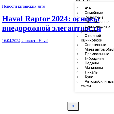
Новости китайских авто
4*4
Семейные
Haval Raptor 2024: основы
7-местные
Экономичные
внедорожной элегантности
Для холодных
регионов
С полной
оцинковкой
16.04.2024
#новости Haval
Спортивные
Мини автомоби
Премиальные
Гибридные
Седаны
Минивэны
Пикапы
Купе
Автомобили дл
такси
X