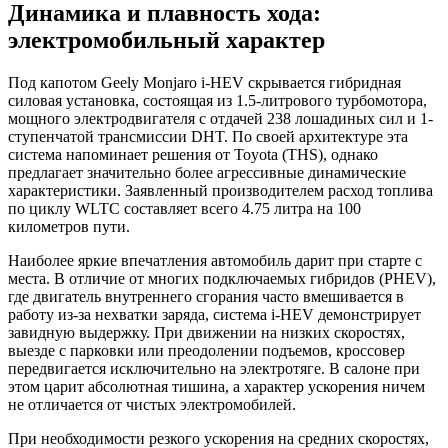
Динамика и плавность хода:
электромобильный характер
Под капотом Geely Monjaro i-HEV скрывается гибридная
силовая установка, состоящая из 1.5-литрового турбомотора,
мощного электродвигателя с отдачей 238 лошадиных сил и 1-
ступенчатой трансмиссии DHT. По своей архитектуре эта
система напоминает решения от Toyota (THS), однако
предлагает значительно более агрессивные динамические
характеристики. Заявленный производителем расход топлива
по циклу WLTC составляет всего 4.75 литра на 100
километров пути.
Наиболее яркие впечатления автомобиль дарит при старте с
места. В отличие от многих подключаемых гибридов (PHEV),
где двигатель внутреннего сгорания часто вмешивается в
работу из-за нехватки заряда, система i-HEV демонстрирует
завидную выдержку. При движении на низких скоростях,
выезде с парковки или преодолении подъемов, кроссовер
передвигается исключительно на электротяге. В салоне при
этом царит абсолютная тишина, а характер ускорения ничем
не отличается от чистых электромобилей.
При необходимости резкого ускорения на средних скоростях,