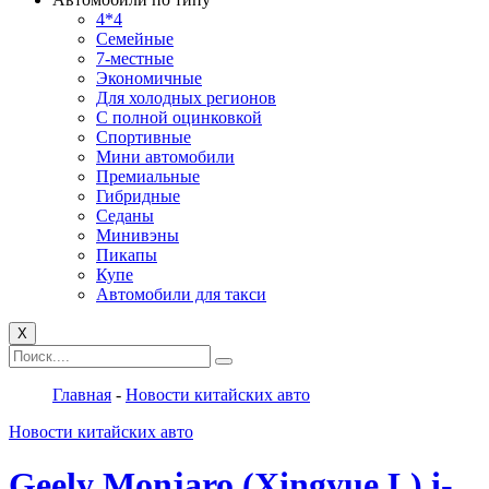
4*4
Семейные
7-местные
Экономичные
Для холодных регионов
С полной оцинковкой
Спортивные
Мини автомобили
Премиальные
Гибридные
Седаны
Минивэны
Пикапы
Купе
Автомобили для такси
X
Главная
-
Новости китайских авто
Новости китайских авто
Geely Monjaro (Xingyue L) i-