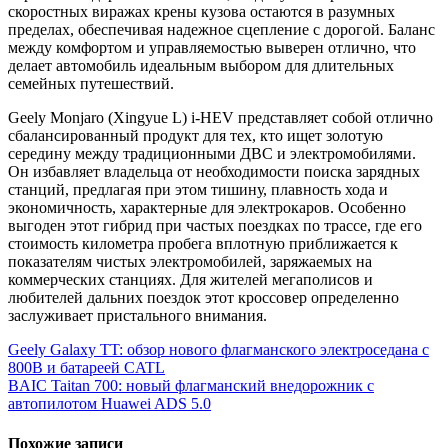
скоростных виражах крены кузова остаются в разумных
пределах, обеспечивая надежное сцепление с дорогой. Баланс
между комфортом и управляемостью выверен отлично, что
делает автомобиль идеальным выбором для длительных
семейных путешествий.
Geely Monjaro (Xingyue L) i-HEV представляет собой отлично
сбалансированный продукт для тех, кто ищет золотую
середину между традиционными ДВС и электромобилями.
Он избавляет владельца от необходимости поиска зарядных
станций, предлагая при этом тишину, плавность хода и
экономичность, характерные для электрокаров. Особенно
выгоден этот гибрид при частых поездках по трассе, где его
стоимость километра пробега вплотную приближается к
показателям чистых электромобилей, заряжаемых на
коммерческих станциях. Для жителей мегаполисов и
любителей дальних поездок этот кроссовер определенно
заслуживает пристального внимания.
Навигация
Geely Galaxy TT: обзор нового флагманского электроседана с
800В и батареей CATL
по
BAIC Taitan 700: новый флагманский внедорожник с
записям
автопилотом Huawei ADS 5.0
Похожие записи