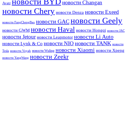
новости BYD
новости Changan
Avatr
новости Chery
новости Exeed
новости Denza
новости Geely
новости GAC
новости FangChengBao
новости Haval
новости GWM
новости Hongqi
новости JAC
новости Li Auto
новости Jetour
новости Leapmotor
новости TANK
новости NIO
новости Lynk & Co
новости
новости Xiaomi
новости Xpeng
новости Wuling
Tesla
новости Voyah
новости Zeekr
новости YangWang