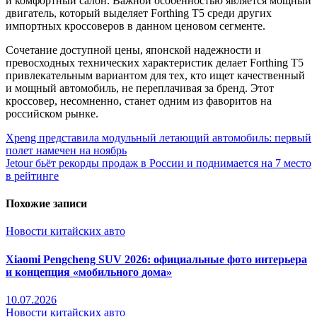
и комфортный салон. Важной особенностью является мощный
двигатель, который выделяет Forthing T5 среди других
импортных кроссоверов в данном ценовом сегменте.
Сочетание доступной цены, японской надежности и
превосходных технических характеристик делает Forthing T5
привлекательным вариантом для тех, кто ищет качественный
и мощный автомобиль, не переплачивая за бренд. Этот
кроссовер, несомненно, станет одним из фаворитов на
российском рынке.
Навигация
Xpeng представила модульный летающий автомобиль: первый
полет намечен на ноябрь
по
Jetour бьёт рекорды продаж в России и поднимается на 7 место
записям
в рейтинге
Похожие записи
Новости китайских авто
Xiaomi Pengcheng SUV 2026: официальные фото интерьера
и концепция «мобильного дома»
10.07.2026
Новости китайских авто