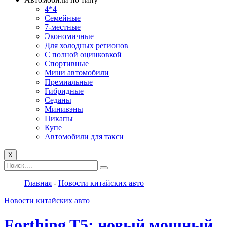
4*4
Семейные
7-местные
Экономичные
Для холодных регионов
С полной оцинковкой
Спортивные
Мини автомобили
Премиальные
Гибридные
Седаны
Минивэны
Пикапы
Купе
Автомобили для такси
X
Главная
-
Новости китайских авто
Новости китайских авто
Forthing T5: новый мощный