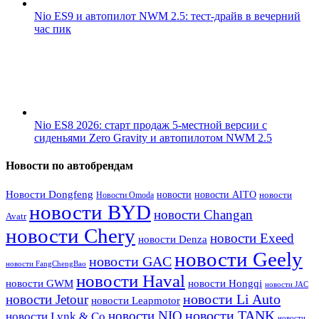
Nio ES9 и автопилот NWM 2.5: тест-драйв в вечерний
час пик
Nio ES8 2026: старт продаж 5-местной версии с
сиденьями Zero Gravity и автопилотом NWM 2.5
Новости по автобрендам
Новости Dongfeng
новости
новости AITO
Новости Omoda
новости
новости BYD
новости Changan
Avatr
новости Chery
новости Exeed
новости Denza
новости Geely
новости GAC
новости FangChengBao
новости Haval
новости GWM
новости Hongqi
новости JAC
новости Li Auto
новости Jetour
новости Leapmotor
новости TANK
новости NIO
новости Lynk & Co
новости