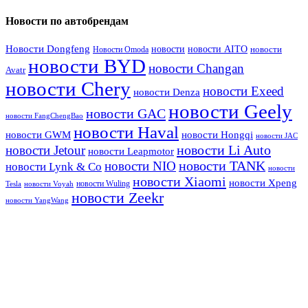
Новости по автобрендам
Новости Dongfeng
новости
новости AITO
Новости Omoda
новости
новости BYD
новости Changan
Avatr
новости Chery
новости Exeed
новости Denza
новости Geely
новости GAC
новости FangChengBao
новости Haval
новости GWM
новости Hongqi
новости JAC
новости Li Auto
новости Jetour
новости Leapmotor
новости TANK
новости NIO
новости Lynk & Co
новости
новости Xiaomi
новости Xpeng
новости Wuling
Tesla
новости Voyah
новости Zeekr
новости YangWang