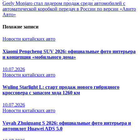
по
Geely Monjaro стал лидером продаж среди автомобилей с
записям
автоматической коробкой передач в России по версии «Авито
Авто»
Похожие записи
Новости китайских авто
Xiaomi Pengcheng SUV 2026: официальные фото интерьера
и концепция «мобильного дома»
10.07.2026
Новости китайских авто
Wuling Starlight L: старт продаж нового гибридного
кроссовера с запасом хода 1260 км
10.07.2026
Новости китайских авто
Voyah Zhuiguang S 2026: официальные фото интерьера и
автопилот Huawei ADS 5.0