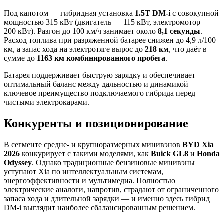
Под капотом — гибридная установка
1.5T DM-i
с совокупной
мощностью 315 кВт (двигатель — 115 кВт, электромотор —
200 кВт). Разгон до 100 км/ч занимает около
8,1 секунды
.
Расход топлива при разряженной батарее снижен до 4,9 л/100
км, а запас хода на электротяге вырос до
218 км
, что даёт в
сумме до
1163 км комбинированного пробега
.
Батарея поддерживает быструю зарядку и обеспечивает
оптимальный баланс между дальностью и динамикой —
ключевое преимущество подключаемого гибрида перед
чистыми электрокарами.
Конкуренты и позиционирование
В сегменте средне- и крупноразмерных минивэнов
BYD Xia
2026
конкурирует с такими моделями, как
Buick GL8
и
Honda
Odyssey
. Однако традиционные бензиновые минивэны
уступают Xia по интеллектуальным системам,
энергоэффективности и мультимедиа. Полностью
электрические аналоги, напротив, страдают от ограниченного
запаса хода и длительной зарядки — и именно здесь гибрид
DM-i выглядит наиболее сбалансированным решением.