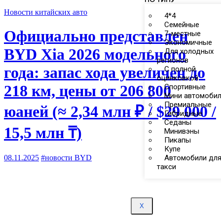
Новости китайских авто
4*4
Семейные
Официально представлен
7-местные
Экономичные
BYD Xia 2026 модельного
Для холодных
регионов
года: запас хода увеличен до
С полной
оцинковкой
218 км, цены от 206 800
Спортивные
Мини автомоби
Премиальные
юаней (≈ 2,34 млн ₽ / $29 000 /
Гибридные
Седаны
15,5 млн ₸)
Минивэны
Пикапы
Купе
08.11.2025
#новости BYD
Автомобили дл
такси
X