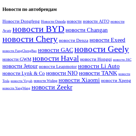
Новости по автобрендам
Новости Dongfeng
новости
новости AITO
Новости Omoda
новости
новости BYD
новости Changan
Avatr
новости Chery
новости Exeed
новости Denza
новости Geely
новости GAC
новости FangChengBao
новости Haval
новости GWM
новости Hongqi
новости JAC
новости Li Auto
новости Jetour
новости Leapmotor
новости TANK
новости NIO
новости Lynk & Co
новости
новости Xiaomi
новости Xpeng
новости Wuling
Tesla
новости Voyah
новости Zeekr
новости YangWang