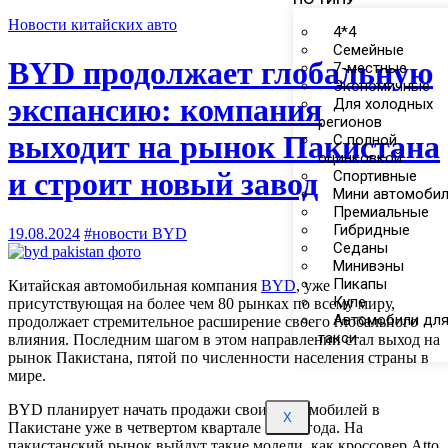
Новости китайских авто
4*4
Семейные
BYD продолжает глобальную
7-местные
Экономичные
экспансию: компания
Для холодных
регионов
выходит на рынок Пакистана
С полной
оцинковкой
и строит новый завод
Спортивные
Мини автомоби
Премиальные
Гибридные
19.08.2024
#новости BYD
Седаны
Минивэны
Пикапы
Китайская автомобильная компания
BYD
, уже
Купе
присутствующая на более чем 80 рынках по всему миру,
Автомобили дл
продолжает стремительное расширение своего глобального
такси
влияния. Последним шагом в этом направлении стал выход на
рынок Пакистана, пятой по численности населения страны в
мире.
BYD планирует начать продажи своих автомобилей в
X
Пакистане уже в четвертом квартале этого года. На
пакистанский рынок выйдут такие модели, как кроссовер Atto