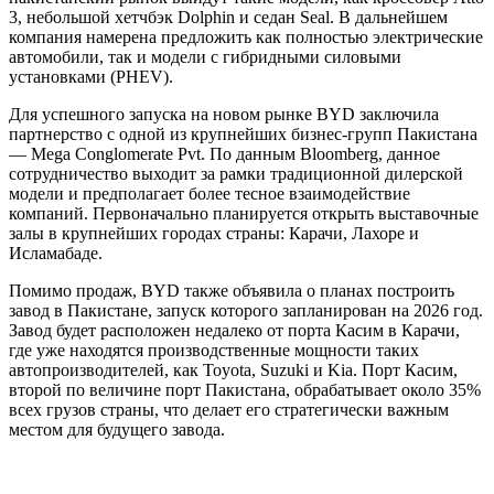
3, небольшой хетчбэк Dolphin и седан Seal. В дальнейшем
компания намерена предложить как полностью электрические
автомобили, так и модели с гибридными силовыми
установками (PHEV).
Для успешного запуска на новом рынке BYD заключила
партнерство с одной из крупнейших бизнес-групп Пакистана
— Mega Conglomerate Pvt. По данным Bloomberg, данное
сотрудничество выходит за рамки традиционной дилерской
модели и предполагает более тесное взаимодействие
компаний. Первоначально планируется открыть выставочные
залы в крупнейших городах страны: Карачи, Лахоре и
Исламабаде.
Помимо продаж, BYD также объявила о планах построить
завод в Пакистане, запуск которого запланирован на 2026 год.
Завод будет расположен недалеко от порта Касим в Карачи,
где уже находятся производственные мощности таких
автопроизводителей, как Toyota, Suzuki и Kia. Порт Касим,
второй по величине порт Пакистана, обрабатывает около 35%
всех грузов страны, что делает его стратегически важным
местом для будущего завода.