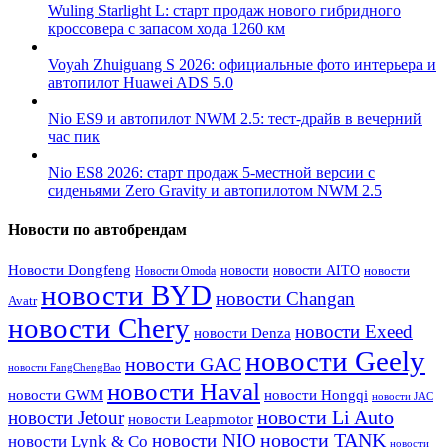
Wuling Starlight L: старт продаж нового гибридного
кроссовера с запасом хода 1260 км
Voyah Zhuiguang S 2026: официальные фото интерьера и
автопилот Huawei ADS 5.0
Nio ES9 и автопилот NWM 2.5: тест-драйв в вечерний
час пик
Nio ES8 2026: старт продаж 5-местной версии с
сиденьями Zero Gravity и автопилотом NWM 2.5
Новости по автобрендам
Новости Dongfeng
новости
новости AITO
Новости Omoda
новости
новости BYD
новости Changan
Avatr
новости Chery
новости Exeed
новости Denza
новости Geely
новости GAC
новости FangChengBao
новости Haval
новости GWM
новости Hongqi
новости JAC
новости Li Auto
новости Jetour
новости Leapmotor
новости TANK
новости NIO
новости Lynk & Co
новости