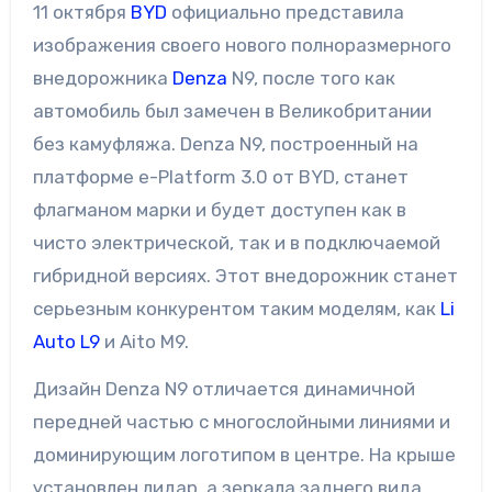
11 октября
BYD
официально представила
изображения своего нового полноразмерного
внедорожника
Denza
N9, после того как
автомобиль был замечен в Великобритании
без камуфляжа. Denza N9, построенный на
платформе e-Platform 3.0 от BYD, станет
флагманом марки и будет доступен как в
чисто электрической, так и в подключаемой
гибридной версиях. Этот внедорожник станет
серьезным конкурентом таким моделям, как
Li
Auto L9
и Aito M9.
Дизайн Denza N9 отличается динамичной
передней частью с многослойными линиями и
доминирующим логотипом в центре. На крыше
установлен лидар, а зеркала заднего вида