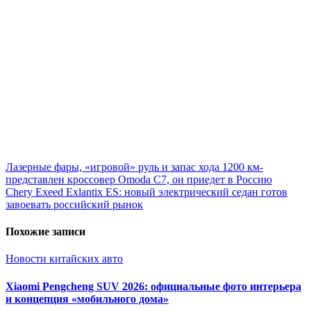
Навигация
Лазерные фары, «игровой» руль и запас хода 1200 км-
представлен кроссовер Omoda C7, он приедет в Россию
по
Chery Exeed Exlantix ES: новый электрический седан готов
записям
завоевать российский рынок
Похожие записи
Новости китайских авто
Xiaomi Pengcheng SUV 2026: официальные фото интерьера
и концепция «мобильного дома»