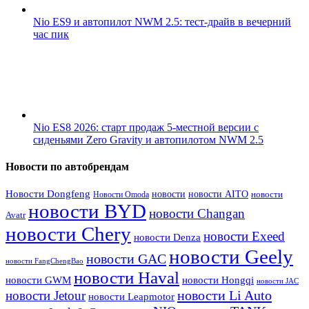
Nio ES9 и автопилот NWM 2.5: тест-драйв в вечерний
час пик
Nio ES8 2026: старт продаж 5-местной версии с
сиденьями Zero Gravity и автопилотом NWM 2.5
Новости по автобрендам
Новости Dongfeng
новости
новости AITO
Новости Omoda
новости
новости BYD
новости Changan
Avatr
новости Chery
новости Exeed
новости Denza
новости Geely
новости GAC
новости FangChengBao
новости Haval
новости GWM
новости Hongqi
новости JAC
новости Li Auto
новости Jetour
новости Leapmotor