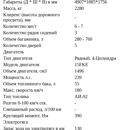
Габариты (Д * Ш * В) в мм
4907*1885*1756
Масса, кг
2280
Клиренс (высота дорожного
-
просвета), мм
Количество мест
6 - 7
Количество рядов сидений
3
Объем багажника, л
280 - 760
Количество дверей
5
Двигатель
Тип двигателя
Рядный, 4-Цилиндра
Модель двигателя
15FKE
Объем двигателя, см3
1496
Мощность л.с.
239
Объем топливного бака, л
55
Макс. скорость км/ч
180
Тип топлива
АИ-92
Разгон 0-100 км/ч сек.
-
Смешанный расход, л/100 км
-
Крутящий момент, Нм
390
Электротяга
Запас хода на электротяге в км
130