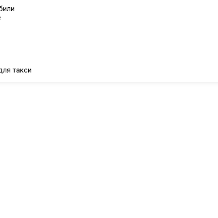
били
е
для такси