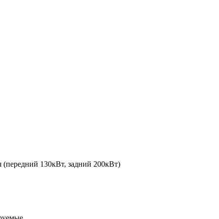
я (передний 130кВт, задний 200кВт)
руемые