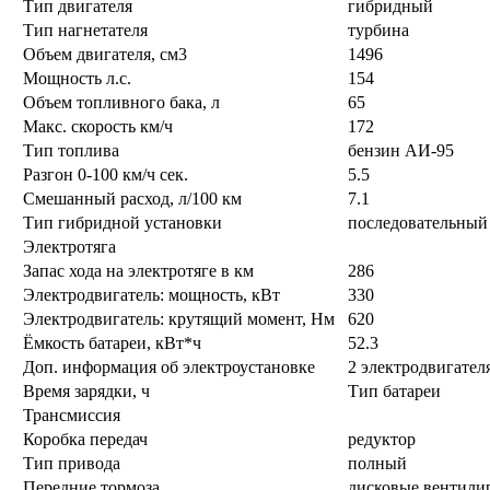
Тип двигателя
гибридный
Тип нагнетателя
турбина
Объем двигателя, см3
1496
Мощность л.с.
154
Объем топливного бака, л
65
Макс. скорость км/ч
172
Тип топлива
бензин АИ-95
Разгон 0-100 км/ч сек.
5.5
Смешанный расход, л/100 км
7.1
Тип гибридной установки
последовательный
Электротяга
Запас хода на электротяге в км
286
Электродвигатель: мощность, кВт
330
Электродвигатель: крутящий момент, Нм
620
Ёмкость батареи, кВт*ч
52.3
Доп. информация об электроустановке
2 электродвигател
Время зарядки, ч
Тип батареи
Трансмиссия
Коробка передач
редуктор
Тип привода
полный
Передние тормоза
дисковые вентили