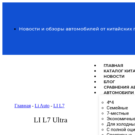
Новости и обзоры автомобилей от китайских
ГЛАВНАЯ
КАТАЛОГ КИТ
НОВОСТИ
БЛОГ
СРАВНЕНИЯ А
АВТОМОБИЛИ 
4*4
Главная
-
Li Auto
-
LI L7
Семейные
7-местные
LI L7 Ultra
Экономичны
Для холодны
С полной оц