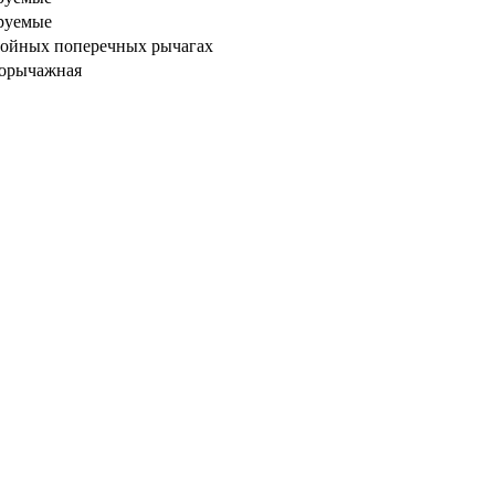
руемые
двойных поперечных рычагах
горычажная