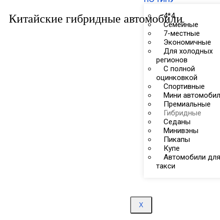
4*4
Китайские гибридные автомобили
Семейные
7-местные
Экономичные
Для холодных
регионов
С полной
оцинковкой
Спортивные
Мини автомоби
Премиальные
Гибридные
Седаны
Минивэны
Пикапы
Купе
Автомобили дл
такси
X