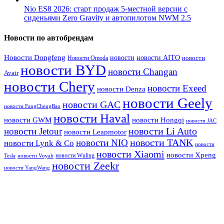
Nio ES8 2026: старт продаж 5-местной версии с
сиденьями Zero Gravity и автопилотом NWM 2.5
Новости по автобрендам
Новости Dongfeng
новости
новости AITO
Новости Omoda
новости
новости BYD
новости Changan
Avatr
новости Chery
новости Exeed
новости Denza
новости Geely
новости GAC
новости FangChengBao
новости Haval
новости GWM
новости Hongqi
новости JAC
новости Li Auto
новости Jetour
новости Leapmotor
новости TANK
новости NIO
новости Lynk & Co
новости
новости Xiaomi
новости Xpeng
новости Wuling
Tesla
новости Voyah
новости Zeekr
новости YangWang