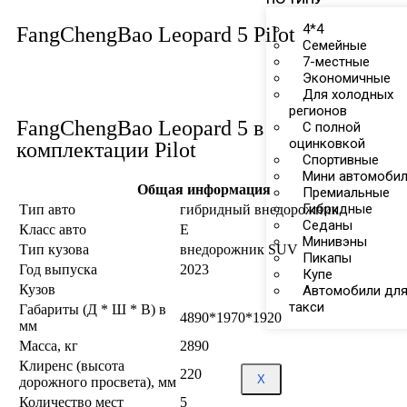
4*4
FangChengBao Leopard 5 Pilot
Семейные
7-местные
Экономичные
Для холодных
регионов
FangChengBao Leopard 5 в
С полной
оцинковкой
комплектации Pilot
Спортивные
Мини автомоби
Общая информация
Премиальные
Гибридные
Тип авто
гибридный внедорожник
Седаны
Класс авто
E
Минивэны
Тип кузова
внедорожник SUV
Пикапы
Год выпуска
2023
Купе
Кузов
Автомобили дл
такси
Габариты (Д * Ш * В) в
4890*1970*1920
мм
Масса, кг
2890
Клиренс (высота
220
X
дорожного просвета), мм
Количество мест
5