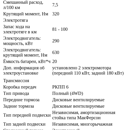
Смешанный расход,
7,5
л/100 км
Крутящий момент, Нм
320
Электротяга
Запас хода на
81 - 100
электротяге в км
Электродвигатель:
290
мощность, кВт
Электродвигатель:
630
крутящий момент, Нм
Ёмкость батареи, кВт*ч
20
Доп. информация об
установлено 2 электромотора
электроустановке
(передний 110 кВт, задний 180 кВт)
Трансмиссия
Коробка передач
РКПП 6
Тип привода
Полный (4WD)
Передние тормоза
Дисковые вентилируемые
Задние тормоза
Дисковые вентилируемые
Независимая, амортизационная
Тип передней подвески
стойка типа МакФерсон
Тип задней подвески
Независимая, многорычажная