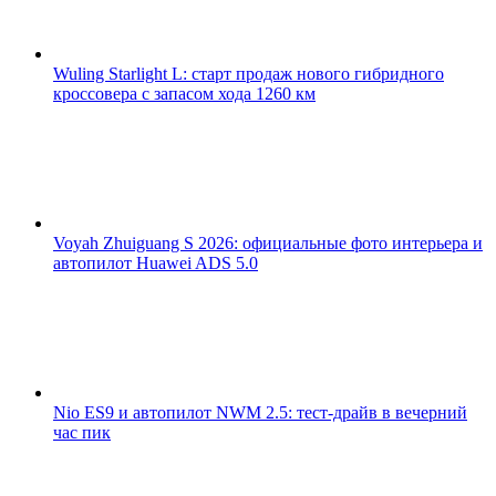
Wuling Starlight L: старт продаж нового гибридного
кроссовера с запасом хода 1260 км
Voyah Zhuiguang S 2026: официальные фото интерьера и
автопилот Huawei ADS 5.0
Nio ES9 и автопилот NWM 2.5: тест-драйв в вечерний
час пик