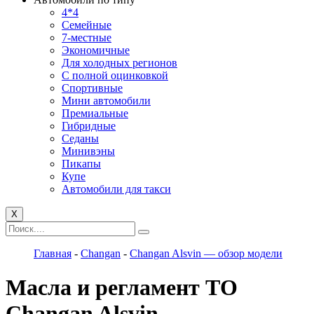
4*4
Семейные
7-местные
Экономичные
Для холодных регионов
С полной оцинковкой
Спортивные
Мини автомобили
Премиальные
Гибридные
Седаны
Минивэны
Пикапы
Купе
Автомобили для такси
X
Главная
-
Changan
-
Changan Alsvin — обзор модели
Масла и регламент ТО
Changan Alsvin