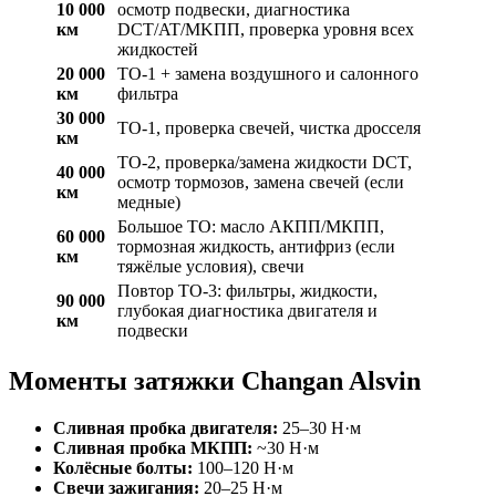
10 000
осмотр подвески, диагностика
км
DCT/AT/MKПП, проверка уровня всех
жидкостей
20 000
ТО-1 + замена воздушного и салонного
км
фильтра
30 000
ТО-1, проверка свечей, чистка дросселя
км
ТО-2, проверка/замена жидкости DCT,
40 000
осмотр тормозов, замена свечей (если
км
медные)
Большое ТО: масло АКПП/МКПП,
60 000
тормозная жидкость, антифриз (если
км
тяжёлые условия), свечи
Повтор ТО-3: фильтры, жидкости,
90 000
глубокая диагностика двигателя и
км
подвески
Моменты затяжки Changan Alsvin
Сливная пробка двигателя:
25–30 Н·м
Сливная пробка МКПП:
~30 Н·м
Колёсные болты:
100–120 Н·м
Свечи зажигания:
20–25 Н·м