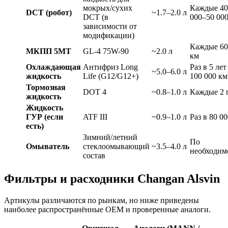
мокрых/сухих
Каждые 40
DCT (робот)
~1.7–2.0 л
DCT (в
000–50 00
зависимости от
модификации)
Каждые 60
МКПП 5MT
GL-4 75W-90
~2.0 л
км
Охлаждающая
Антифриз Long
Раз в 5 лет
~5.0–6.0 л
жидкость
Life (G12/G12+)
100 000 км
Тормозная
DOT 4
~0.8–1.0 л
Каждые 2 
жидкость
Жидкость
ГУР (если
ATF III
~0.9–1.0 л
Раз в 80 0
есть)
Зимний/летний
По
Омыватель
стеклоомывающий
~3.5–4.0 л
необходим
состав
Фильтры и расходники Changan Alsvin
Артикулы различаются по рынкам, но ниже приведены
наиболее распространённые OEM и проверенные аналоги.