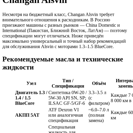
Несмотря на бюджетный класс, Changan Alsvin требует
внимательного отношения к расходникам. В Россию
приезжают машины с разных рынков — China Domestic и
International (Пакистан, Ближний Восток, ЛатАм) — поэтому
спецификации могут отличаться. Ниже приведён
максимально универсальный и точный набор рекомендаций
для обслуживания Alsvin с моторами 1.3–1.5 BlueCore.
Рекомендуемые масла и технические
жидкости
Тип /
Интерв
Узел
Объём
Спецификация
замен
Двигатель 1.3 /
Синтетика 0W-20 /
3.3–3.5 л
Каждые 7 
1.4 / 1.5
5W-30 API SN, SP;
(с
8 000 км в
BlueCore
ILSAC GF-5/GF-6
фильтром)
ATF Dexron VI
~6.0–7.0 л
Каждые 60
АКПП 5AT
или аналогичная
(полная
км
спецификация
замена)
Специальная
жидкость для