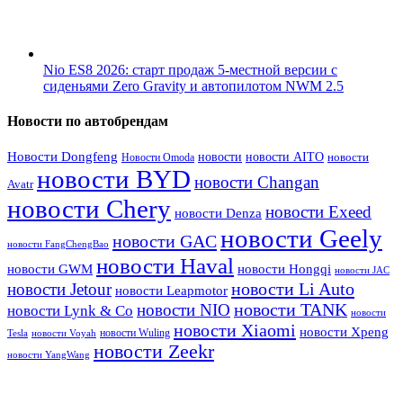
Nio ES8 2026: старт продаж 5-местной версии с
сиденьями Zero Gravity и автопилотом NWM 2.5
Новости по автобрендам
Новости Dongfeng
новости
новости AITO
Новости Omoda
новости
новости BYD
новости Changan
Avatr
новости Chery
новости Exeed
новости Denza
новости Geely
новости GAC
новости FangChengBao
новости Haval
новости GWM
новости Hongqi
новости JAC
новости Li Auto
новости Jetour
новости Leapmotor
новости TANK
новости NIO
новости Lynk & Co
новости
новости Xiaomi
новости Xpeng
новости Wuling
Tesla
новости Voyah
новости Zeekr
новости YangWang