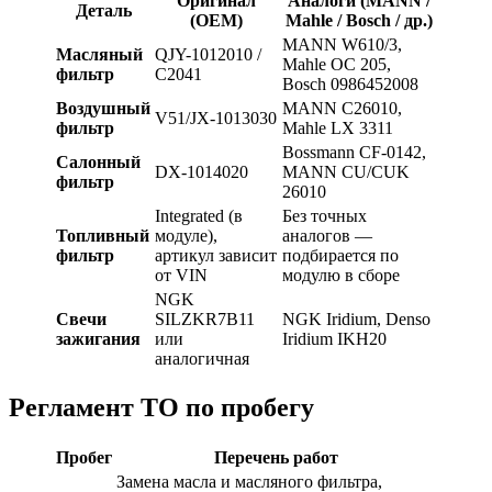
Оригинал
Аналоги (MANN /
Деталь
(OEM)
Mahle / Bosch / др.)
MANN W610/3,
Масляный
QJY-1012010 /
Mahle OC 205,
фильтр
C2041
Bosch 0986452008
Воздушный
MANN C26010,
V51/JX-1013030
фильтр
Mahle LX 3311
Bossmann CF-0142,
Салонный
DX-1014020
MANN CU/CUK
фильтр
26010
Integrated (в
Без точных
Топливный
модуле),
аналогов —
фильтр
артикул зависит
подбирается по
от VIN
модулю в сборе
NGK
Свечи
SILZKR7B11
NGK Iridium, Denso
зажигания
или
Iridium IKH20
аналогичная
Регламент ТО по пробегу
Пробег
Перечень работ
Замена масла и масляного фильтра,