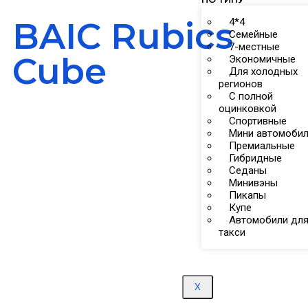
BAIC Rubics
4*4
Семейные
7-местные
Cube
Экономичные
Для холодных
регионов
С полной
оцинковкой
Спортивные
Мини автомоби
Премиальные
Гибридные
Седаны
Минивэны
Пикапы
Купе
Автомобили дл
такси
X