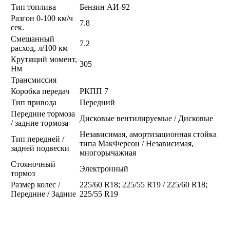
Тип топлива
Бензин АИ-92
Разгон 0-100 км/ч
7.8
сек.
Смешанный
7.2
расход, л/100 км
Крутящий момент,
305
Нм
Трансмиссия
Коробка передач
РКПП 7
Тип привода
Передний
Передние тормоза
Дисковые вентилируемые / Дисковые
/ задние тормоза
Независимая, амортизационная стойка
Тип передней /
типа МакФерсон / Независимая,
задней подвески
многорычажная
Стояночный
Электронный
тормоз
Размер колес /
225/60 R18; 225/55 R19 / 225/60 R18;
Передние / Задние
225/55 R19