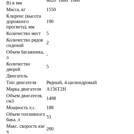
4620*1886*1680
В) в мм
Масса, кг
1550
Клиренс (высота
дорожного
190
просвета), мм
Количество мест
5
Количество рядов
2
сидений
Объем багажника,
-
л
Количество
5
дверей
Двигатель
Тип двигателя
Рядный, 4-цилиндровый
Марка двигателя
A156T2H
Объем двигателя,
1498
см3
Мощность л.с.
188
Объем топливного
53
бака, л
Макс. скорость км/
200
ч