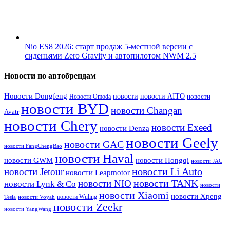
Nio ES8 2026: старт продаж 5-местной версии с
сиденьями Zero Gravity и автопилотом NWM 2.5
Новости по автобрендам
Новости Dongfeng
новости
новости AITO
Новости Omoda
новости
новости BYD
новости Changan
Avatr
новости Chery
новости Exeed
новости Denza
новости Geely
новости GAC
новости FangChengBao
новости Haval
новости GWM
новости Hongqi
новости JAC
новости Li Auto
новости Jetour
новости Leapmotor
новости TANK
новости NIO
новости Lynk & Co
новости
новости Xiaomi
новости Xpeng
новости Wuling
Tesla
новости Voyah
новости Zeekr
новости YangWang