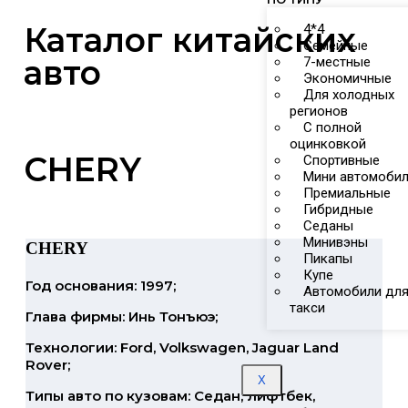
Каталог китайских
4*4
Семейные
авто
7-местные
Экономичные
Для холодных
регионов
С полной
оцинковкой
CHERY
Спортивные
Мини автомоби
Премиальные
Гибридные
Седаны
Минивэны
CHERY
Пикапы
Купе
Год основания: 1997;
Автомобили дл
такси
Глава фирмы: Инь Тонъюэ;
Технологии: Ford, Volkswagen, Jaguar Land
Rover;
X
Типы авто по кузовам: Седан, лифтбек,